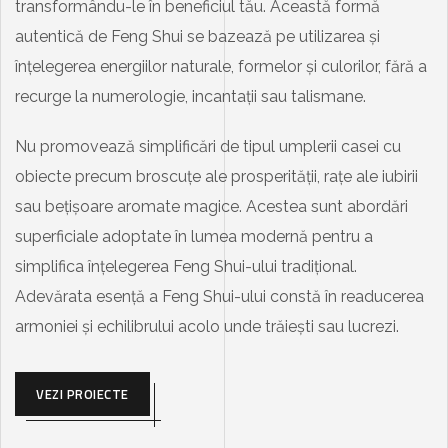
transformându-le în beneficiul tău. Această formă
autentică de Feng Shui se bazează pe utilizarea și
înțelegerea energiilor naturale, formelor și culorilor, fără a
recurge la numerologie, incantații sau talismane.
Nu promovează simplificări de tipul umplerii casei cu
obiecte precum broscuțe ale prosperității, rațe ale iubirii
sau bețișoare aromate magice. Acestea sunt abordări
superficiale adoptate în lumea modernă pentru a
simplifica înțelegerea Feng Shui-ului tradițional.
Adevărata esență a Feng Shui-ului constă în readucerea
armoniei și echilibrului acolo unde trăiești sau lucrezi.
VEZI PROIECTE