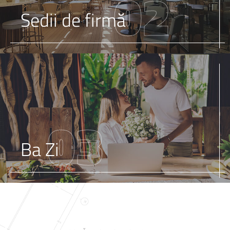
02
Sedii de firmă
03
Ba Zi